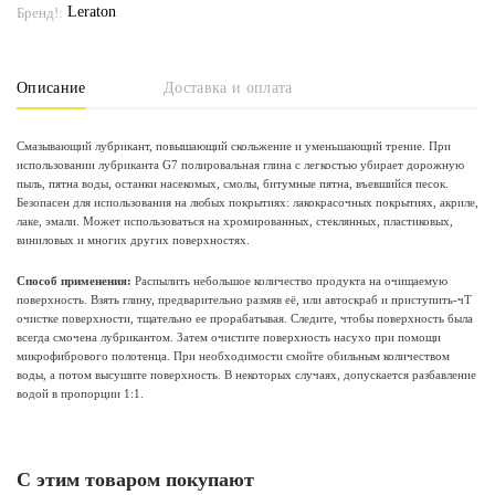
Leraton
Бренд!:
Описание
Доставка и оплата
Смазывающий лубрикант, повышающий скольжение и уменьшающий трение. При
использовании лубриканта G7 полировальная глина с легкостью убирает дорожную
пыль, пятна воды, останки насекомых, смолы, битумные пятна, въевшийся песок.
Безопасен для использования на любых покрытиях: лакокрасочных покрытиях, акриле,
лаке, эмали. Может использоваться на хромированных, стеклянных, пластиковых,
виниловых и многих других поверхностях.
Способ применения:
Распылить небольшое количество продукта на очищаемую
поверхность. Взять глину, предварительно размяв её, или автоскраб и приступить-чТ
очистке поверхности, тщательно ее прорабатывая. Следите, чтобы поверхность была
всегда смочена лубрикантом. Затем очистите поверхность насухо при помощи
микрофибрового полотенца. При необходимости смойте обильным количеством
воды, а потом высушите поверхность. В некоторых случаях, допускается разбавление
водой в пропорции 1:1.
С этим товаром покупают