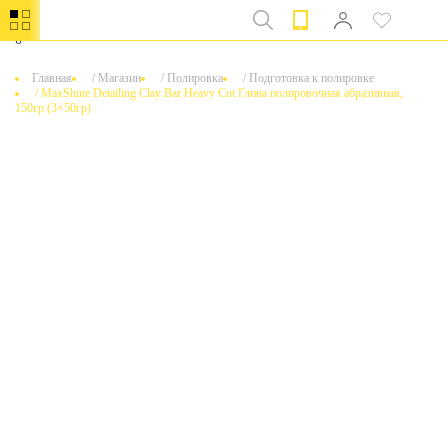
0
Главная
/
Магазин
/
Полировка
/
Подготовка к полировке
/
MaxShine Detailing Clay Bar Heavy Cut Глина полировочная абразивная,
150гр (3×50гр)