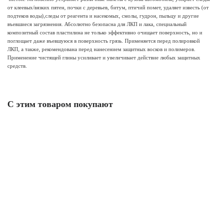
от клеевых/вязких пятен, почки с деревьев, битум, птичий помет, удаляет известь (от
подтеков воды),следы от реагента и насекомых, смолы, гудрон, пыльцу и другие
въевшиеся загрязнения. Абсолютно безопасна для ЛКП и лака, специальный
композитный состав пластилина не только эффективно очищает поверхность, но и
поглощает даже въевшуюся в поверхность грязь. Применяется перед полировкой
ЛКП, а также, рекомендована перед нанесением защитных восков и полимеров.
Применение чистящей глины усиливает и увеличивает действие любых защитных
средств.
С этим товаром покупают