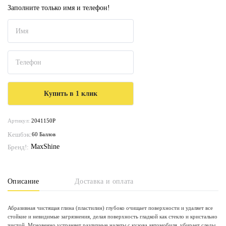
Заполните только имя и телефон!
Артикул:
2041150P
Кешбэк:
60 Баллов
MaxShine
Бренд!:
Описание
Доставка и оплата
Абразивная чистящая глина (пластилин) глубоко очищает поверхности и удаляет все
стойкие и невидимые загрязнения, делая поверхность гладкой как стекло и кристально
чистой. Мгновенно устраняет различные налеты с кузова автомобиля, убирает следы