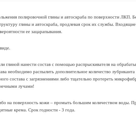
льжения полировочной глины и автоскраба по поверхности ЛКП. Безо
труктуру глины и автоскраба, продлевая срок их службы. Входящие
ероятности ее зацарапывания.
виде.
ли глиной нанести состав с помощью распрыскивателя на обрабаты
тава необходимо распылить дополнительное количество лубриканта 
ного состава с загрязнениями либо тщательно протереть микрофиб
лнечными лучами!
ибо на поверхность кожи – промыть большим количеством воды. Пр
итные крема. Срок годности - 3 года.