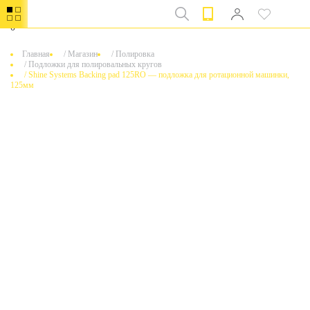
0
Главная
/
Магазин
/
Полировка
/
Подложки для полировальных кругов
/
Shine Systems Backing pad 125RO — подложка для ротационной машинки,
125мм