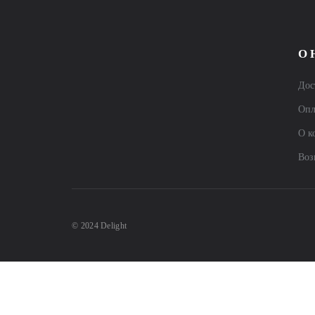
О 
Дос
Опл
О к
Воз
© 2024 Delight