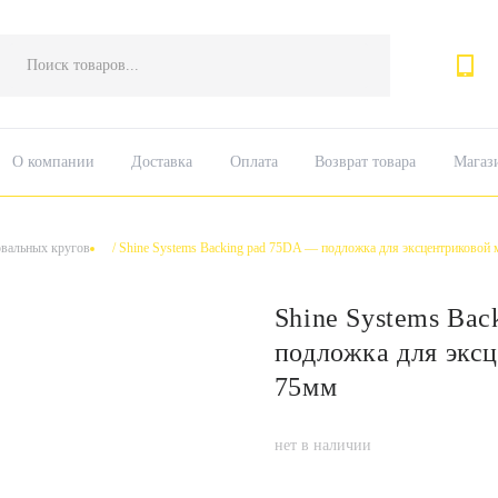
Поиск
товаров
О компании
Доставка
Оплата
Возврат товара
Магаз
вальных кругов
/
Shine Systems Backing pad 75DA — подложка для эксцентриковой
Shine Systems Bac
подложка для экс
75мм
нет в наличии