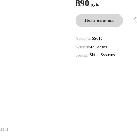
890
Нет в наличии
Артикул:
SS616
Кешбэк:
45 Баллов
Shine Systems
Бренд!:
ата