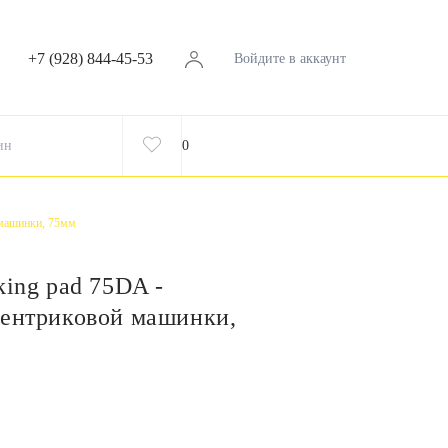
+7 (928) 844-45-53
Войдите в аккаунт
ин
0
 машинки, 75мм
king pad 75DA -
центриковой машинки,