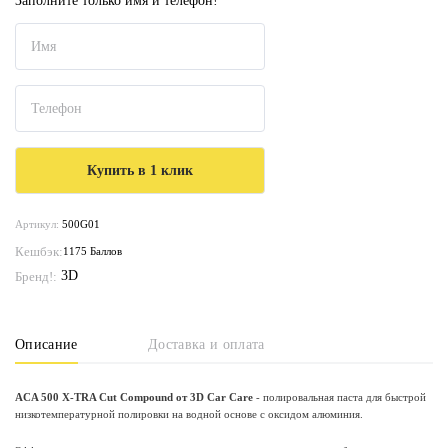
Заполните только имя и телефон!
Артикул:
500G01
Кешбэк:
1175 Баллов
3D
Бренд!:
Описание
Доставка и оплата
ACA 500 X-TRA Cut Compound от 3D Car Care
- полировальная паста для быстрой
низкотемпературной полировки на водной основе с оксидом алюминия.