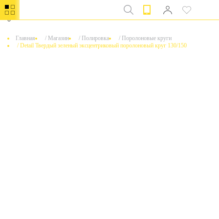
0
Главная
/
Магазин
/
Полировка
/
Поролоновые круги
/
Detail Твердый зеленый эксцентриковый поролоновый круг 130/150