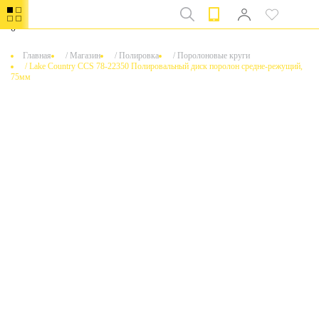
0
Главная
/
Магазин
/
Полировка
/
Поролоновые круги
/
Lake Country CCS 78-22350 Полировальный диск поролон средне-режущий,
75мм