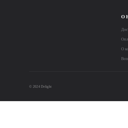
О 
Дос
Опл
О к
Воз
© 2024 Delight