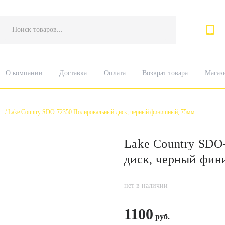
Поиск
товаров
О компании
Доставка
Оплата
Возврат товара
Магаз
/
Lake Country SDO-72350 Полировальный диск, черный финишный, 75мм
Lake Country SDO
диск, черный фи
нет в наличии
1100