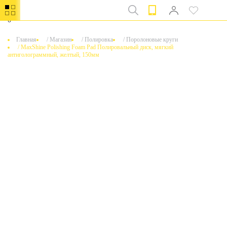
0
Главная
/
Магазин
/
Полировка
/
Поролоновые круги
/
MaxShine Polishing Foam Pad Полировальный диск, мягкий
антиголограммный, желтый, 150мм