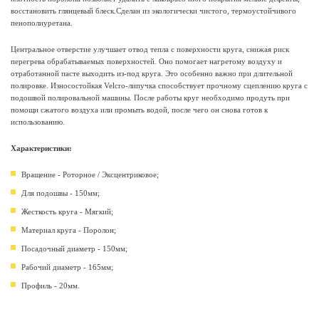
восстановить глянцевый блеск.Сделан из экологически чистого, термоустойчивого
пенополиуретана.
Центральное отверстие улучшает отвод тепла с поверхности круга, снижая риск
перегрева обрабатываемых поверхностей. Оно помогает нагретому воздуху и
отработанной пасте выходить из-под круга. Это особенно важно при длительной
полировке. Износостойкая Velcro-липучка способствует прочному сцеплению круга с
подошвой полировальной машины. После работы круг необходимо продуть при
помощи сжатого воздуха или промыть водой, после чего он снова готов к
использованию.
Характеристики:
Вращение - Роторное / Эксцентриковое;
Для подошвы - 150мм;
Жесткость круга - Мягкий;
Материал круга - Поролон;
Посадочный диаметр - 150мм;
Рабочий диаметр - 165мм;
Профиль - 20мм.