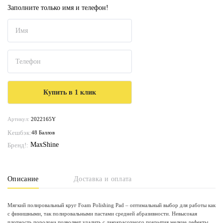
Заполните только имя и телефон!
Артикул:
2022165Y
Кешбэк:
48 Баллов
MaxShine
Бренд!:
Описание
Доставка и оплата
Мягкий полировальный круг Foam Polishing Pad – оптимальный выбор для работы как
с финишными, так полировальными пастами средней абразивности. Невысокая
плотность поролона позволяет удалить с лакокрасочного покрытия мелкие дефекты,