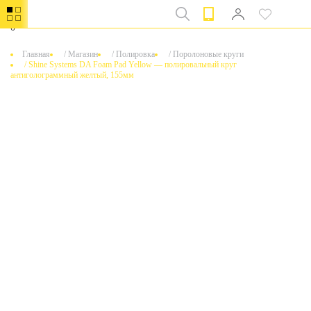
0
Главная
/
Магазин
/
Полировка
/
Поролоновые круги
/
Shine Systems DA Foam Pad Yellow — полировальный круг
антиголограммный желтый, 155мм