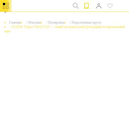
0
Главная
/
Магазин
/
Полировка
/
Поролоновые круги
/
ZviZZer Trapez 145/25/125 — синий экстражесткий (режущий) полировальный
круг