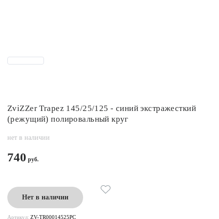
ZviZZer Trapez 145/25/125 - синий экстражесткий
(режущий) полировальный круг
нет в наличии
740
Нет в наличии
Артикул:
ZV-TR00014525PC