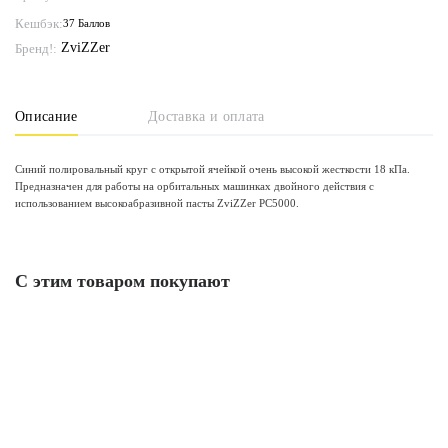
Кешбэк:
37 Баллов
ZviZZer
Бренд!:
Описание
Доставка и оплата
Синий полировальный круг с открытой ячейкой очень высокой жесткости 18 кПа.
Предназначен для работы на орбитальных машинках двойного действия с
использованием высокоабразивной пасты ZviZZer PC5000.
С этим товаром покупают