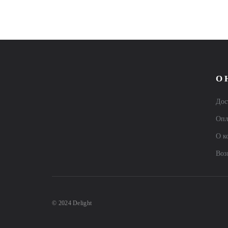
О 
Дос
Опл
О к
Воз
© 2024 Delight