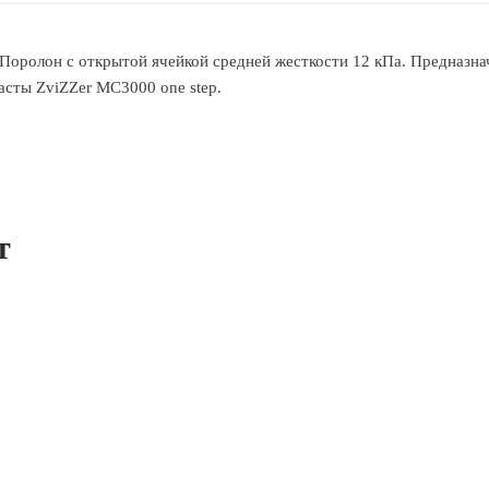
оролон с открытой ячейкой средней жесткости 12 кПа. Предназнач
асты ZviZZer MC3000 one step.
т