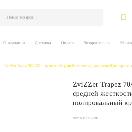
Поиск
товаров
О компании
Доставка
Оплата
Возврат товара
Магаз
/
ZviZZer Trapez 70/20/55 — оранжевый средней жесткости (одношаговый) полироваль
ZviZZer Trapez 70
средней жесткост
полировальный кр
нет в наличии