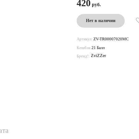
420
Нет в наличии
Артикул:
ZV-TR00007020MC
Кешбэк:
21 Балл
ZviZZer
Бренд!:
ата