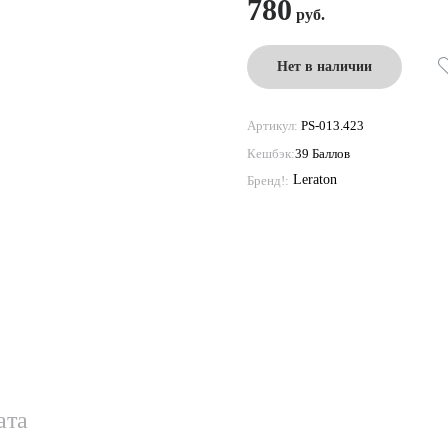
780
Нет в наличии
Артикул:
PS-013.423
Кешбэк:
39 Баллов
Leraton
Бренд!:
ата