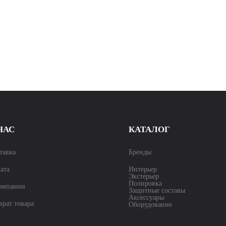
НАС
КАТАЛОГ
тавка
Бренды
ата
Интерьер
Экстерьер
Полировка
омпании
Защитные составы
Аксессуары
врат товара
Оборудование