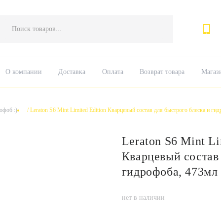
Поиск
товаров
О компании
Доставка
Оплата
Возврат товара
Магаз
офоб :)
/
Leraton S6 Mint Limited Edition Кварцевый состав для быстрого блеска и ги
Leraton S6 Mint Li
Кварцевый состав 
гидрофоба, 473мл
нет в наличии