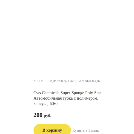
ХОП ХОП - ГИДРОФОБ :)
ГУБКИ, ВАРЕЖКИ, ПАДЫ
Cws Chemicals Super Sponge Poly Star
Автомобильная губка с полимером,
капсула, 60мл
200
В корзину
Купить в 1 клик