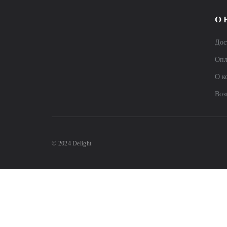
О 
Дос
Опл
О к
Воз
© 2024 Delight