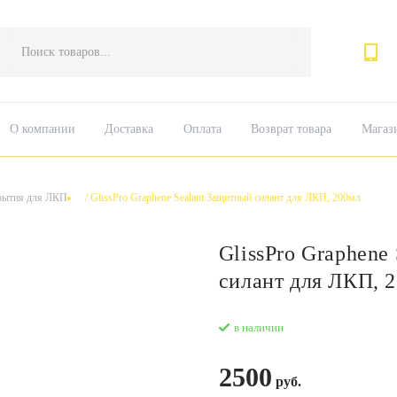
Поиск
товаров
О компании
Доставка
Оплата
Возврат товара
Магаз
рытия для ЛКП
/
GlissPro Graphene Sealant Защитный силант для ЛКП, 200мл
GlissPro Graphene
силант для ЛКП, 
в наличии
2500