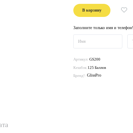
В корзину
Заполните только имя и телефон
Артикул:
GS200
Первоначальная
Текущая
Кешбэк:
125 Баллов
цена
цена:
составляла
2500 .
GlissPro
Бренд!:
2500 .
ата