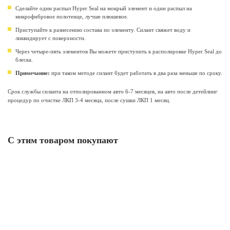
Сделайте один распыл Hyper Seal на мокрый элемент и один распыл на
микрофибровое полотенце, лучше плюшевое.
Приступайте к разнесению состава по элементу. Силант свяжет воду и
ликвидирует с поверхности.
Через четыре-пять элементов Вы можете приступить к располировке Hyper Seal до
блеска.
Примечание:
при таком методе силант будет работать в два раза меньше по сроку.
Срок службы силанта на отполированном авто 6-7 месяцев, на авто после детейлинг
процедур по очистке ЛКП 3-4 месяца, после сушки ЛКП 1 месяц.
С этим товаром покупают