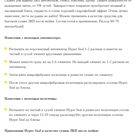
Силант для защиты ЛКП автомобиля, стекол, пластика, хрома. Защита поверхности от
кальциевых пятен, от УФ лучей. Лакокрасочное покрытие приобретает мощный и
насыщенный блеск, гладкость и очень хороший гидрофобный эффект. Очень легкое
нанесение, легче на рынке не найти! Можно применять в качестве средства для
быстрой сушки ЛКП после мойки. Состав готов к применению. Расход 60-70
автомобилей.
Нанесение с помощью аппликатора:
Распылить на поролоновый аппликатор Hyper Seal 1-2 распыла и нанести на
чистый и сухой элемент круговыми движениями.
Можно нанести сразу же на 3-4 элемента. На каждый элемент по 1-2 распыла на
аппликатор.
Затем взять микрофибровое полотенце и разнести силант по элементу.
После этого другим микрофибровым полотенцем располировать остатки Hyper
Seal до блеска.
Нанесение с помощью полотенца:
Распылите на чистый и сухой элемент Hyper Seal и разнесите полотенцем состав
по элементу и через 15-20 секунд располируйте другим полотенцем остатки
Hyper Seal до блеска.
Применение Hyper Seal в качестве сушки ЛКП после мойки: