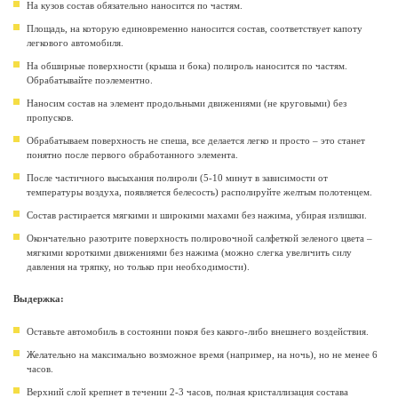
На кузов состав обязательно наносится по частям.
Площадь, на которую единовременно наносится состав, соответствует капоту
легкового автомобиля.
На обширные поверхности (крыша и бока) полироль наносится по частям.
Обрабатывайте поэлементно.
Наносим состав на элемент продольными движениями (не круговыми) без
пропусков.
Обрабатываем поверхность не спеша, все делается легко и просто – это станет
понятно после первого обработанного элемента.
После частичного высыхания полироли (5-10 минут в зависимости от
температуры воздуха, появляется белесость) располируйте желтым полотенцем.
Состав растирается мягкими и широкими махами без нажима, убирая излишки.
Окончательно разотрите поверхность полировочной салфеткой зеленого цвета –
мягкими короткими движениями без нажима (можно слегка увеличить силу
давления на тряпку, но только при необходимости).
Выдержка:
Оставьте автомобиль в состоянии покоя без какого-либо внешнего воздействия.
Желательно на максимально возможное время (например, на ночь), но не менее 6
часов.
Верхний слой крепнет в течении 2-3 часов, полная кристаллизация состава