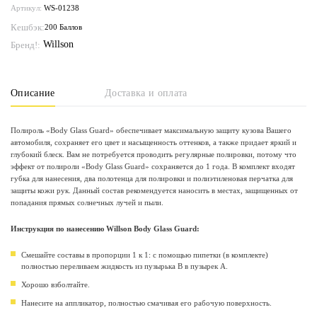
Артикул:
WS-01238
Кешбэк:
200 Баллов
Willson
Бренд!:
Описание
Доставка и оплата
Полироль «Body Glass Guard» обеспечивает максимальную защиту кузова Вашего
автомобиля, сохраняет его цвет и насыщенность оттенков, а также придает яркий и
глубокий блеск. Вам не потребуется проводить регулярные полировки, потому что
эффект от полироли «Body Glass Guard» сохраняется до 1 года. В комплект входят
губка для нанесения, два полотенца для полировки и полиэтиленовая перчатка для
защиты кожи рук. Данный состав рекомендуется наносить в местах, защищенных от
попадания прямых солнечных лучей и пыли.
Инструкция по нанесению Willson Body Glass Guard:
Смешайте составы в пропорции 1 к 1: с помощью пипетки (в комплекте)
полностью переливаем жидкость из пузырька B в пузырек A.
Хорошо взболтайте.
Нанесите на аппликатор, полностью смачивая его рабочую поверхность.