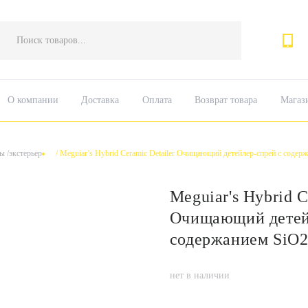
Поиск
товаров
О компании
Доставка
Оплата
Возврат товара
Магаз
ы /экстерьер
/
Meguiar’s Hybrid Ceramic Detailer Очищающий детейлер-спрей с содер
Meguiar's Hybrid C
Очищающий детей
содержанием SiO2
нет в наличии