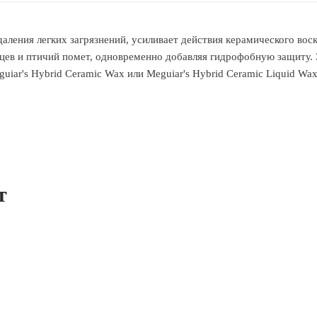
даления легких загрязнений, усиливает действия керамического во
альцев и птичий помет, одновременно добавляя гидрофобную защиту
uiar's Hybrid Ceramic Wax или Meguiar's Hybrid Ceramic Liquid Wa
т