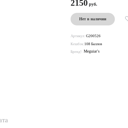
2150
Нет в наличии
Артикул:
G200526
Кешбэк:
108 Баллов
Meguiar's
Бренд!:
ата