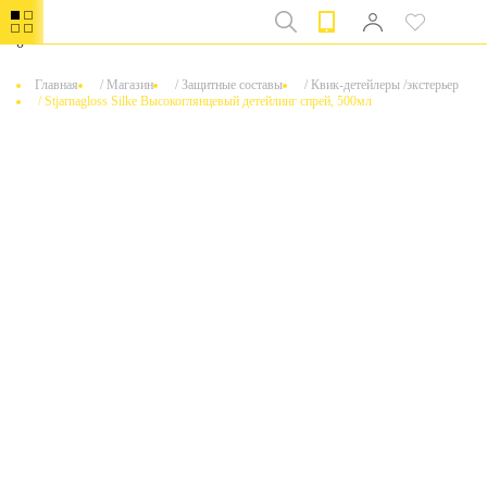
0
Главная
/
Магазин
/
Защитные составы
/
Квик-детейлеры /экстерьер
/
Stjarnagloss Silke Высокоглянцевый детейлинг спрей, 500мл