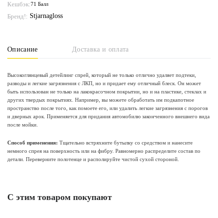
Кешбэк:
71 Балл
Stjarnagloss
Бренд!:
Описание
Доставка и оплата
Высокоглянцевый детейлинг спрей, который не только отлично удаляет подтеки,
разводы и легкие загрязнения с ЛКП, но и придает ему отличный блеск. Он может
быть использован не только на лакокрасочном покрытии, но и на пластике, стеклах и
других твердых покрытиях. Например, вы можете обработать им подкапотное
пространство после того, как помоете его, или удалить легкие загрязнения с порогов
и дверных арок. Применяется для придания автомобилю законченного внешнего вида
после мойки.
Способ применения:
Тщательно встряхните бутылку со средством и нанесите
немного спрея на поверхность или на фибру. Равномерно распределите состав по
детали. Переверните полотенце и располируйте чистой сухой стороной.
С этим товаром покупают