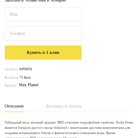
Заполните только имя и телефон!
Артикул:
WPXP50
Кешбэк:
71 Балл
Wax Planet
Бренд!:
Описание
Доставка и оплата
Гибридный воск, который придает ЛКП отличные гидрофобные свойства. Xodis Prime
является блендом другого воска Solarized с некоторыми другими компонентами для
создания потрясающего блеска и фантастического поведения воды. Время