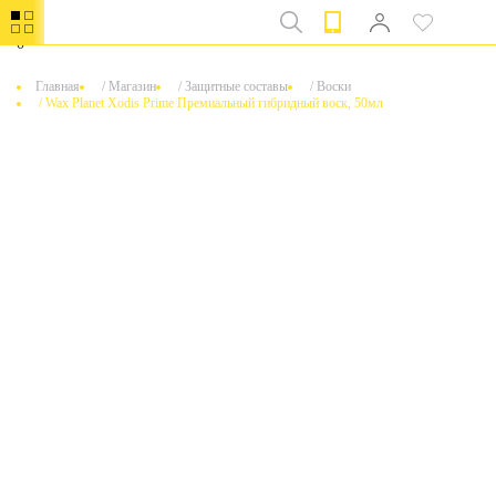
0
Главная
/
Магазин
/
Защитные составы
/
Воски
/
Wax Planet Xodis Prime Премиальный гибридный воск, 50мл