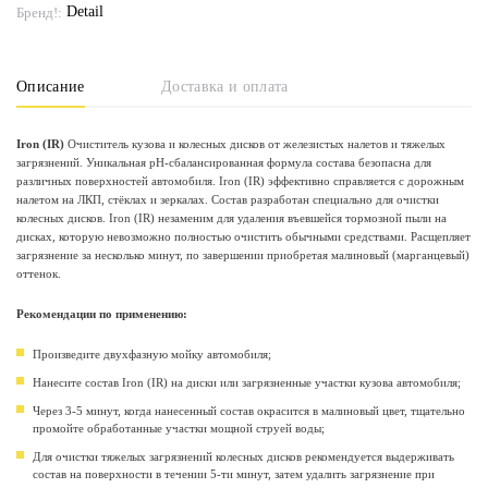
Detail
Бренд!:
Описание
Доставка и оплата
Iron (IR)
Очиститель кузова и колесных дисков от железистых налетов и тяжелых
загрязнений. Уникальная pH-сбалансированная формула состава безопасна для
различных поверхностей автомобиля. Iron (IR) эффективно справляется с дорожным
налетом на ЛКП, стёклах и зеркалах. Состав разработан специально для очистки
колесных дисков. Iron (IR) незаменим для удаления въевшейся тормозной пыли на
дисках, которую невозможно полностью очистить обычными средствами. Расщепляет
загрязнение за несколько минут, по завершении приобретая малиновый (марганцевый)
оттенок.
Рекомендации по применению:
Произведите двухфазную мойку автомобиля;
Нанесите состав Iron (IR) на диски или загрязненные участки кузова автомобиля;
Через 3-5 минут, когда нанесенный состав окрасится в малиновый цвет, тщательно
промойте обработанные участки мощной струей воды;
Для очистки тяжелых загрязнений колесных дисков рекомендуется выдерживать
состав на поверхности в течении 5-ти минут, затем удалить загрязнение при