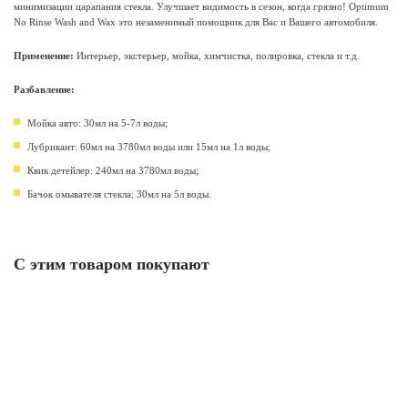
минимизации царапания стекла. Улучшает видимость в сезон, когда грязно! Optimum
No Rinse Wash and Wax это незаменимый помощник для Вас и Вашего автомобиля.
Применение:
Интерьер, экстерьер, мойка, химчистка, полировка, стекла и т.д.
Разбавление:
Мойка авто: 30мл на 5-7л воды;
Лубрикант: 60мл на 3780мл воды или 15мл на 1л воды;
Квик детейлер: 240мл на 3780мл воды;
Бачок омывателя стекла: 30мл на 5л воды.
С этим товаром покупают