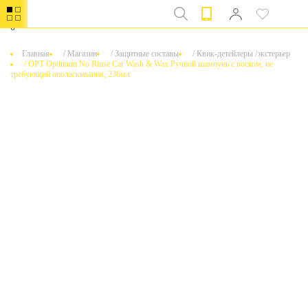
0
Главная
/
Магазин
/
Защитные составы
/
Квик-детейлеры /экстерьер
/
OPT Optimum No Rinse Car Wash & Wax Ручной шампунь с воском, не
требующий ополаскивания, 236мл