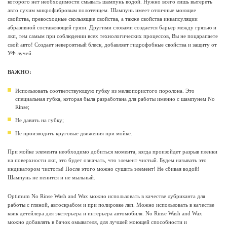
которого нет необходимости смывать шампунь водой. Нужно всего лишь вытереть
авто сухим микрофибровым полотенцем. Шампунь имеет отличные моющие
свойства, превосходные скользящие свойства, а также свойства инкапсуляции
абразивной составляющей грязи. Другими словами создается барьер между грязью и
лкп, тем самым при соблюдении всех технологических процессов, Вы не поцарапаете
свой авто! Создает невероятный блеск, добавляет гидрофобные свойства и защиту от
УФ лучей.
ВАЖНО:
Использовать соответствующую губку из мелкопористого поролона. Это
специальная губка, которая была разработана для работы именно с шампунем No
Rinse;
Не давить на губку;
Не производить круговые движения при мойке.
При мойке элемента необходимо добиться момента, когда произойдет разрыв пленки
на поверхности лкп, это будет означать, что элемент чистый. Будем называть это
индикатором чистоты! После этого можно сушить элемент! Не сбивая водой!
Шампунь не пенится и не мыльный.
Optimum No Rinse Wash and Wax можно использовать в качестве лубриканта для
работы с глиной, автоскрабом и при полировке лкп. Можно использовать в качестве
квик детейлера для экстерьера и интерьера автомобиля. No Rinse Wash and Wax
можно добавлять в бачок омывателя, для лучшей моющей способности и