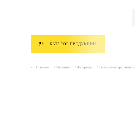
КАТАЛОГ ПРОДУКЦИИ
Главная
/
Магазин
/
Интерьер
/
Квик-детейлеры /интерь