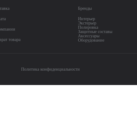
тавка
Бренды
ата
Интерьер
Экстерьер
Полировка
омпании
Защитные составы
Аксессуары
врат товара
Оборудование
Политика конфиденциальности