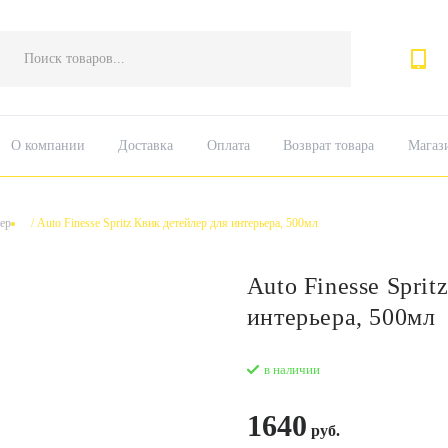
Поиск
товаров
О компании
Доставка
Оплата
Возврат товара
Магаз
ер
/
Auto Finesse Spritz Квик детейлер для интерьера, 500мл
Auto Finesse Sprit
интерьера, 500мл
в наличии
1640