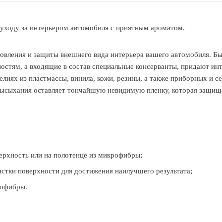
 уходу за интерьером автомобиля c приятным ароматом.
новления и защиты внешнего вида интерьера вашего автомобиля. Бы
остям, а входящие в состав специальные консерванты, придают ин
елиях из пластмассы, винила, кожи, резины, а также приборных и с
 высыхания оставляет тончайшую невидимую пленку, которая защищ
ерхность или на полотенце из микрофибры;
истки поверхности для достижения наилучшего результата;
рофибры.