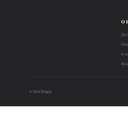
О 
Дос
Опл
О к
Воз
© 2024 Delight